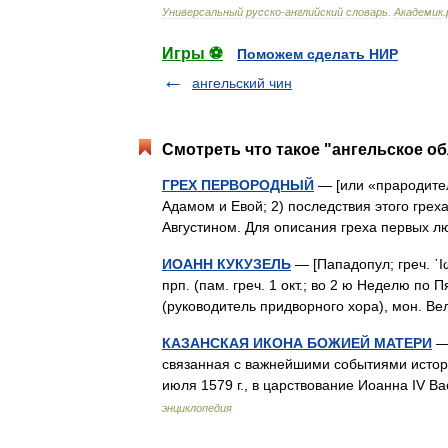
Универсальный
русско
-
английский
словарь
.
Академик
.
Игры ⚽
Поможем сделать НИР
ангельский чин
Смотреть что такое "ангельское об
ГРЕХ ПЕРВОРОДНЫЙ
— [или «прародитель
Адамом и Евой; 2) последствия этого греха
Августином. Для описания греха первых 
ИОАНН КУКУЗЕЛЬ
— [Пападопул; греч. ᾿Ι
прп. (пам. греч. 1 окт.; во 2 ю Неделю п
(руководитель придворного хора), мон. 
КАЗАНСКАЯ ИКОНА БОЖИЕЙ МАТЕРИ
— 
связанная с важнейшими событиями истории
июля 1579 г., в царствование Иоанна IV 
энциклопедия