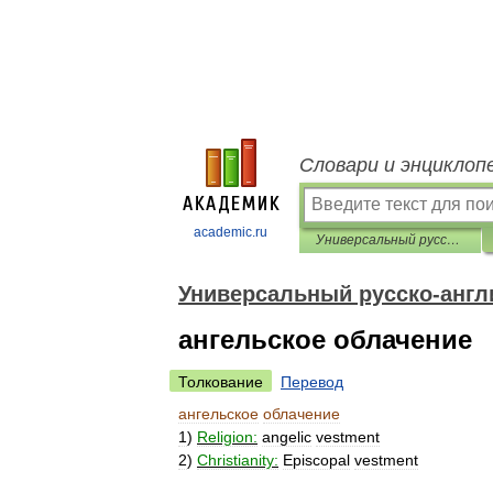
Словари и энциклоп
academic.ru
Универсальный русско-английский словарь
Универсальный русско-англ
ангельское облачение
Толкование
Перевод
ангельское
облачение
1
)
Religion:
angelic
vestment
2
)
Christianity:
Episcopal
vestment