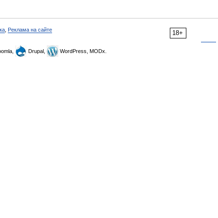
ка
,
Реклама на сайте
18+
omla,
Drupal,
WordPress, MODx.