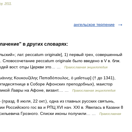
ру
.
2011
.
ангельское терпение
лачение" в других словарях:
ский»; лат. peccatum originale], 1) первый грех, совершенный
. Словосочетание peccatum originale было введено в V в. блж.
людей вост. отцы Церкви это… …
Православная энциклопедия
ωάννης Κουκουζέλης Παπαδόπουλος, ὁ μαΐστωρ] († до 1341),
о Пятидесятнице в Соборе Афонских преподобных), маистор
Великой Лавры на Афоне, визант.… …
Православная энциклопедия
(празд. 8 июля, 22 окт.), одна из главных русских святынь,
 Российского гос ва и РПЦ XVI нач. XXI в. Явилась в Казани 8
Васильевича Грозного. Списки иконы получили… …
Православная